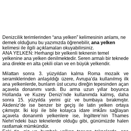
Denizcilik terimlerinden “ana yelken” kelimesinin anlamı, ne
demek olduğunu bu yazımızda öğrenebilir,
ana yelken
kelimesi ile ilgili açıklamaları okuyabilirsiniz.
ANA YELKEN: Herhangi bir yelkenli teknenin temel
yelkenine ana yelken denilmektedir. Seren armalı bir teknede
ana direkte en alta çekili olan ve en büyük yelkendir.
Milattan sonra 3. yüzyıldan kalma Roma mozaik ve
seramiklerinden anlaşıldığı üzere, Avrupa’da kullanılmış ilk
ana yelkenlerde, bunların üst ucunu direğin tepesinden açan
açavela donanımı vardı. Bu arma uzun yıllar boyunca
Hollanda ve Kuzey Denizi’nde kullanımda kalmış, daha
sonra 15. yüzyılda yerini giz ve bumbaya bırakmıştır.
Akdeniz’de ise benzer bir geçiş ile latin yelken ortaya
çıkmıştır. İki kişi ile bile kolayca idare imkânı sağlayan
açavela donanımlı yelkenlere ise, İngiltere’nin Thames
Nehri’ndeki bazı teknelerde olduğu gibi, günümüzde halen
rastlamak mümkündür.