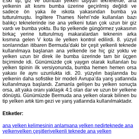
Eski tip, giz ve bumbalı yelken taşıyan teknelerde, ana
yelkenin alt kısmı bumba üzerine geçirilmiş değildi ve
sadece ön yaka ile ıskota yakasından bumba ya
tutturulmuştu. İngiltere Thames Nehri’nde kullanılan bazı
balıkçı teknelerinde ise ana yelkeni tutan çok uzun bir giz
vardı ve bumba yoktu. Bu tip yelkende güngörmez yakasının
birkaç yerine tutturulmuş makaralardan teknenin arka
kısmına gelen V kota ile yelken kontrol edilirdi. 8. yüzyıl
sonlarından itibaren Bermuda’daki bir çeşit yelkenli teknede
kullanılmaya başlanan ana yelkende ise hiç giz yoktu ve
yelken uzun bir direk ile bumba üzerinde tam bir üçgen
biçiminde idi. Günümüzde çok yaygın olarak kullanılan bu
yelken tipinin ilk versiyonunda, bumba hemen hemen orsa
yakası ile aynı uzunlukta idi. 20. yüzyılın başlarında bu
yelkenin daha sofistike bir modeli Avrupa’da yarış yatlarında
kullanılmaya başlandı. Zamanla gelişen bu yelken sonuçta
orsa, alt yaka oranı yaklaşık 4:1 olan dar ve uzun bir yelkene
dönüştü. Günümüzde Bermuda ana yelken olarak bilinen bu
tip yelken artık tüm gezi ve yarış yatlarında kullanılmaktadır.
Etiketler:
ana yelken kelimesinin anlamı
ana yelken nedir
teknede ana
yelken
yelken çeşitleri
yelkenli teknede ana yelken