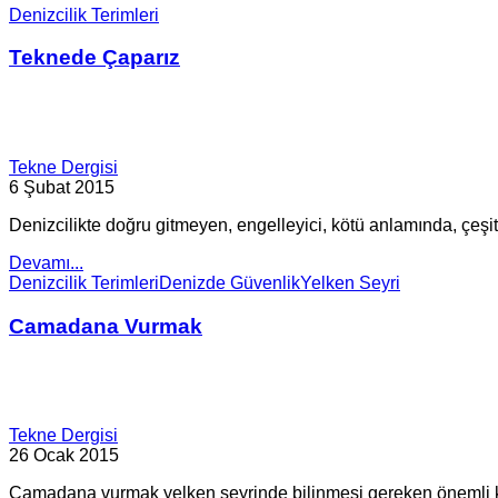
Denizcilik Terimleri
Teknede Çaparız
Tekne Dergisi
6 Şubat 2015
Denizcilikte doğru gitmeyen, engelleyici, kötü anlamında, çeşitli
Devamı...
Denizcilik Terimleri
Denizde Güvenlik
Yelken Seyri
Camadana Vurmak
Tekne Dergisi
26 Ocak 2015
Camadana vurmak yelken seyrinde bilinmesi gereken önemli k