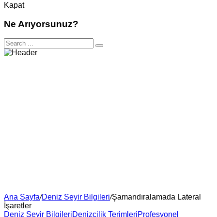
Kapat
Ne Arıyorsunuz?
Ana Sayfa
/
Deniz Seyir Bilgileri
/
Şamandıralamada Lateral
İşaretler
Deniz Seyir Bilgileri
Denizcilik Terimleri
Profesyonel