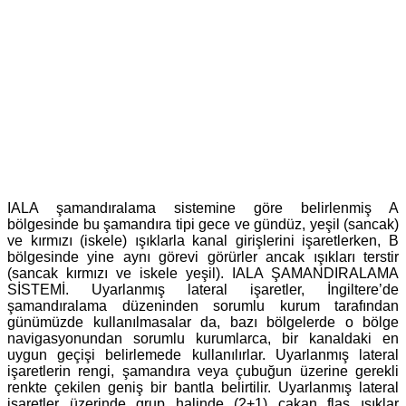
IALA şamandıralama sistemine göre belirlenmiş A
bölgesinde bu şamandıra tipi gece ve gündüz, yeşil (sancak)
ve kırmızı (iskele) ışıklarla kanal girişlerini işaretlerken, B
bölgesinde yine aynı görevi görürler ancak ışıkları terstir
(sancak kırmızı ve iskele yeşil). IALA ŞAMANDIRALAMA
SİSTEMİ. Uyarlanmış lateral işaretler, İngiltere’de
şamandıralama düzeninden sorumlu kurum tarafından
günümüzde kullanılmasalar da, bazı bölgelerde o bölge
navigasyonundan sorumlu kurumlarca, bir kanaldaki en
uygun geçişi belirlemede kullanılırlar. Uyarlanmış lateral
işaretlerin rengi, şamandıra veya çubuğun üzerine gerekli
renkte çekilen geniş bir bantla belirtilir. Uyarlanmış lateral
işaretler üzerinde grup halinde (2+1) çakan flaş ışıklar