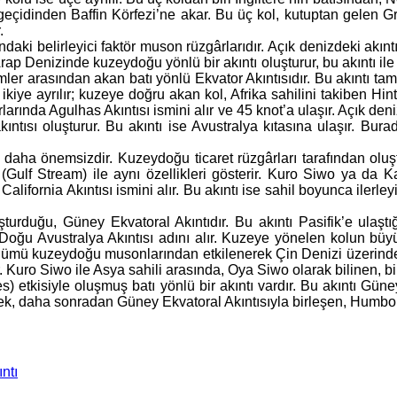
 geçidinden Baffin Körfezi’ne akar. Bu üç kol, kutuptan gelen Gr
.
aki belirleyici faktör muson rüzgârlarıdır. Açık denizdeki akınt
rap Denizinde kuzeydoğu yönlü bir akıntı oluşturur, bu akıntı ile
ler arasından akan batı yönlü Ekvator Akıntısıdır. Bu akıntı tam 
ce ikiye ayrılır; kuzeye doğru akan kol, Afrika sahilini takiben H
rlarında Agulhas Akıntısı ismini alır ve 45 knot’a ulaşır. Açık de
ıntısı oluşturur. Bu akıntı ise Avustralya kıtasına ulaşır. Bur
e daha önemsizdir. Kuzeydoğu ticaret rüzgârları tarafından oluşt
im (Gulf Stream) ile aynı özellikleri gösterir. Kuro Siwo ya da K
alifornia Akıntısı ismini alır. Bu akıntı ise sahil boyunca ilerleyip
rduğu, Güney Ekvatoral Akıntıdır. Bu akıntı Pasifik’e ulaştığı
oğu Avustralya Akıntısı adını alır. Kuzeye yönelen kolun büyü
ir bölümü kuzeydoğu musonlarından etkilenerek Çin Denizi üzeri
r. Kuro Siwo ile Asya sahili arasında, Oya Siwo olarak bilinen, 
s) etkisiyle oluşmuş batı yönlü bir akıntı vardır. Bu akıntı Gü
, daha sonradan Güney Ekvatoral Akıntısıyla birleşen, Humboldt
ıntı