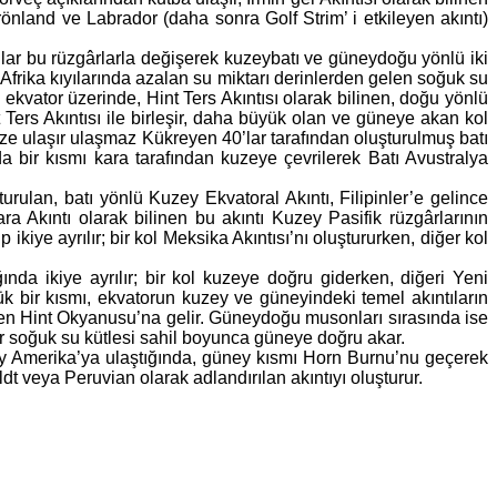
önland ve Labrador (daha sonra Golf Strim’ i etkileyen akıntı)
ılar bu rüzgârlarla değişerek kuzeybatı ve güneydoğu yönlü iki
 Afrika kıyılarında azalan su miktarı derinlerden gelen soğuk su
ekvator üzerinde, Hint Ters Akıntısı olarak bilinen, doğu yönlü
int Ters Akıntısı ile birleşir, daha büyük olan ve güneye akan kol
nize ulaşır ulaşmaz Kükreyen 40’lar tarafından oluşturulmuş batı
ada bir kısmı kara tarafından kuzeye çevrilerek Batı Avustralya
urulan, batı yönlü Kuzey Ekvatoral Akıntı, Filipinler’e gelince
ara Akıntı olarak bilinen bu akıntı Kuzey Pasifik rüzgârlarının
 ikiye ayrılır; bir kol Meksika Akıntısı’nı oluştururken, diğer kol
nda ikiye ayrılır; bir kol kuzeye doğru giderken, diğeri Yeni
k bir kısmı, ekvatorun kuzey ve güneyindeki temel akıntıların
nden Hint Okyanusu’na gelir. Güneydoğu musonları sırasında ise
bir soğuk su kütlesi sahil boyunca güneye doğru akar.
ney Amerika’ya ulaştığında, güney kısmı Horn Burnu’nu geçerek
 veya Peruvian olarak adlandırılan akıntıyı oluşturur.