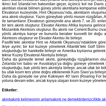
ikinci kol İzlanda’nın batısından geçer, üçüncü kol ise Davis
akıntıları olarak bilinen güney yönlü akıntılarla kompanse edilir
Ekvatorun kuzeyinde, Hint Okyanusu’nda, akıntıların oluşumund
ana akıntı oluşturur. Yazın güneybatı yönlü muson rüzgârları, A
ile tamamlanır. Ekvatorun güneyinde ana akıntı 7. ve 20. enlem
bir ters akıntı oluşturur. Ekvator Akıntısı Afrika kıyısına gelin
Mozambik Akıntısını oluşturur. Bu akıntı ise Corient Burnu civa
yönlü akıntıya karışır ve bununla beraber kuvvetli bir doğu ak
Akıntısını oluşturur ve Ekvator Akıntısı ile birleşir.
Pasifik’teki akıntılar Hint ve Atlantik Okyanusu’ndakilere gör
ikiye ayrılır; bir kol kuzeye yönelerek Atlantik’teki Golf Str
oluşturduğu bir hareketle birleşir ve Amerika kıyılarına gelerek C
tekrar Kuzey Ekvatoral Akıntıyla birleşir.
Daha da güneyde temel akıntı, güneydoğu rüzgârlarının oluştu
Zelanda’nın batısı ve Avustralya’ya doğru güneye yönelerek D
oluşturduğu, batı yönlü ters akıntıyla birleşir, ancak ufak b
bu ufak kısım ters yöne doğru etkilenerek Kuro Siwo’ya birleşi
Daha da güneyde ise yine Kükreyen 40’ ların (Roaring For tie
yoluna devam eder, ancak kıyıya ulaşan kısım kuzeye yönelerek
Etiketler:
akıntı
akıntı kelimesinin anlamı
akıntı ne demektir
denizcilikte ak