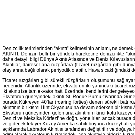
Denizcilik terimlerinden “akıntı” kelimesinin anlamı, ne deme
AKINTI: Denizin belli bir yöndeki hareketine denizcilikte “akınt
daha detaylı bilgi Dünya Akıntı Atlasında ve Deniz Kılavuzlarınd
Akıntılar, dairesel ana rüzgârlara (ticaret rüzgârları gibi dü
olaylarına bağlı olarak periyodik olabilir. Hava sıcaklığındaki 
Ticaret rüzgârları gibi sürekli rüzgârların oluşumunu sağlaya
nedenidir. Atlantik üzerinde, ekvatorun iki yanındaki ticaret rü
iki akıntı ise tam ekvator hattı üzerinde, kendilerini dengeleyece
Ekvatorun güneyindeki akıntı St. Roque Burnu civarında Güney Am
burada Kükreyen 40’lar (roaring forties) denen sürekli batı 
akıntının bir kısmı Hint Okyanusu’na devam ederken bir kısmı Afr
Ekvatorun güneyinden gelen ana akıntının ikinci kolu kuzeye d
Denizi ve Meksika Körfezi’ne doğru yönelirler, ancak burada
ve gidecek tek yer Kuzey Amerika sahili boyunca kuzeybatı yön
açıklarında Labrador Akıntısı tarafından değiştirilir ve doğuy
adını alarak ekvatorun kuzeyindeki ana akıntıyla birleşir, kuzey 