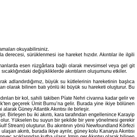
lamaları okuyabilirsiniz.
 derecesi, sürüklenmesi ise hareket hızıdır. Akıntılar ile ilgili
 zamanlarda esen rüzgârlara bağlı olarak mevsimsel veya gel git
sıcaklığındaki değişikliklerde akıntıların oluşumunu etkiler.
rak adlandırdığımız, büyük su kütlelerinin hareketinin başlıca
arı olarak bilinen batı yönlü iki büyük su hareketi oluşturur. Bu
ılan bir kol, sahili takiben Píate Nehri civarına kadar gelir ve
ik’ten geçerek Ümit Burnu’na gelir. Burada yine ikiye bölünen
alarak Güney Atlantik Akıntısı ile birleşir.
. Birleşen bu iki akıntı, kara tarafından engellenince Karayip
ur. Yükselen bu suyun bir şekilde bir yere yönelmesi gerekir
Gulf Stream) oluşturur. Bu akıntının yönü Newfoundland Körfezi
laşan akıntı, burada ikiye ayrılır, güney kolu Kanarya Akıntısı
orveç açıklarından kutba ulaşır, Irmin ger Akıntısı olarak bilinen