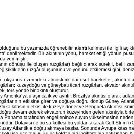
k olduğunu bu yazımızda öğrenebilir,
akıntı
kelimesi ile ilgili açık
ı” denilmektedir. Bir akıntının yönü, hareket ettiği yönün pusula
a verilmiştir.
nyanın dönüşü ile oluşan rüzgârlar) bağlı olarak sürekli, belli
değişikliklerin rüzgâr oluşumunu ve yönünü etkilemesi gibi, deniz 
n, okyanus üzerindeki atmosferik dairesel hareketler, akıntı ola
zgârları; kuzeydoğu ve güneybatı ticari rüzgârları, ekvator akıntıl
k, ters yönde bir akıntı oluşturur.
erika’ya ulaşınca ikiye ayrılır. Brezilya akıntısı olarak adlandır
rüzgârlarının etkisine girer ve doğuya doğru dönüp Güney Atlant
ika kıtasının etkisi ile kuzeye döner ve Benguela Akıntısı ismini 
oğru devam ederek ekvatorun kuzeyinden gelen akıntıyla birleşir
 da Panama tarafından engellenince suyun yükselmesine neden ol
üdür. Dolayısı ile bu su kütlesi bu yoldan akarak Golf Strim’i (
a Kuzey Atlantik’e doğru akmaya başlar. Sonunda Avrupa kıtasına u
kolu ise üçe ayrılır. Bu üç koldan biri İngiltere’nin batısından, N