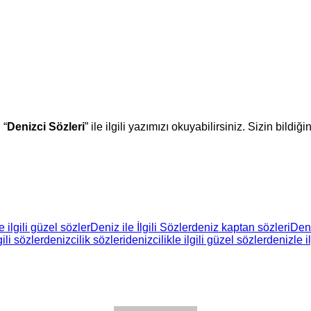
 “
Denizci Sözleri
” ile ilgili yazımızı okuyabilirsiniz. Sizin bil
e ilgili güzel sözler
Deniz ile İlgili Sözler
deniz kaptan sözleri
Deni
gili sözler
denizcilik sözleri
denizcilikle ilgili güzel sözler
denizle il