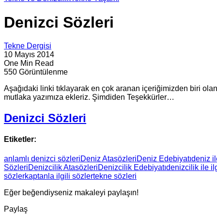
Denizci Sözleri
Tekne Dergisi
10 Mayıs 2014
One Min Read
550 Görüntülenme
Aşağıdaki linki tıklayarak en çok aranan içeriğimizden biri olan
mutlaka yazımıza ekleriz. Şimdiden Teşekkürler…
Denizci Sözleri
Etiketler:
anlamlı denizci sözleri
Deniz Atasözleri
Deniz Edebiyatı
deniz il
Sözleri
Denizcilik Atasözleri
Denizcilik Edebiyatı
denizcilik ile il
sözler
kaptanla ilgili sözler
tekne sözleri
Eğer beğendiyseniz makaleyi paylaşın!
Paylaş