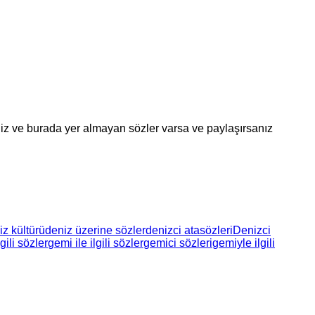
diğiniz ve burada yer almayan sözler varsa ve paylaşırsanız
z kültürü
deniz üzerine sözler
denizci atasözleri
Denizci
gili sözler
gemi ile ilgili sözler
gemici sözleri
gemiyle ilgili