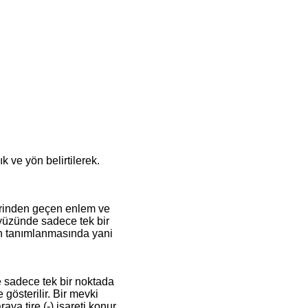
k ve yön belirtilerek.
erinden geçen enlem ve
eryüzünde sadece tek bir
nin tanımlanmasında yani
 sadece tek bir noktada
 gösterilir. Bir mevki
ya tire (-) işareti konur.