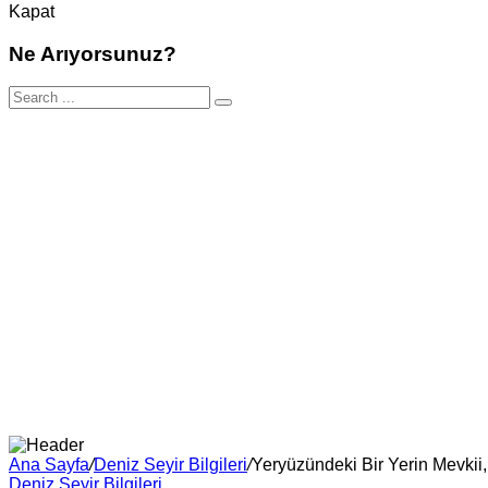
Kapat
Ne Arıyorsunuz?
Ana Sayfa
/
Deniz Seyir Bilgileri
/
Yeryüzündeki Bir Yerin Mevkii,
Deniz Seyir Bilgileri