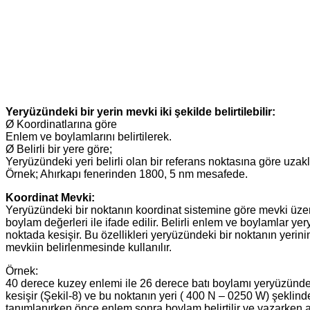
Yeryüzündeki bir yerin mevki iki şekilde belirtilebilir:
Ø Koordinatlarına göre
Enlem ve boylamlarını belirtilerek.
Ø Belirli bir yere göre;
Yeryüzündeki yeri belirli olan bir referans noktasına göre uzaklı
Örnek; Ahırkapı fenerinden 1800, 5 nm mesafede.
Koordinat Mevki:
Yeryüzündeki bir noktanın koordinat sistemine göre mevki üz
boylam değerleri ile ifade edilir. Belirli enlem ve boylamlar y
noktada kesişir. Bu özellikleri yeryüzündeki bir noktanın yeri
mevkiin belirlenmesinde kullanılır.
Örnek:
40 derece kuzey enlemi ile 26 derece batı boylamı yeryüzünde
kesişir (Şekil-8) ve bu noktanın yeri ( 400 N – 0250 W) şeklinde
tanımlanırken önce enlem sonra boylam belirtilir ve yazarken ara