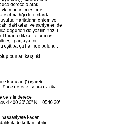
adece derece olarak
evkiin belirtilmesinde
rece olmadığı durumlarda
duyulur. Haritaların enlem ve
daki dakikaları ve saniyeleri de
a değerleri de yazılır. Yazılı
r. Burada dikkatli olunması
ltı eşit parçaya mı
tı eşit parça halinde bulunur.
lup bunları karşılıklı
e konulan (‘) işareti,
rken önce derece, sonra dakika
 ve sıfır derece
evki 400 30’ 30” N – 0540 30’
m hassasiyete kadar
alık ifade kullanılabilir.