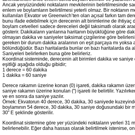
Ancak yeryüzündeki noktaların mevkilerinin belirtilmesinde s
enlem ve boylamların belirtilmesi yeterli olmaz. Bir noktanın m
kullanılan Ekvator ve Greenwich’ten olan açısal farkın tam de
bunu ifade edebilmek için derecenin alt birimlerine de ihtiyaç 
boylam cetvelleri sadece dereceleri değil taksimatlı olarak ara
gösterir. Dakikaların yanlarına haritanın büyüklüğüne göre dakik
olmayan dakika ve saniyeler taksimat çizgilerine göre belirleni
gereken bir durum dakika aralarının on eşit parçaya mı yoksa a
bölündüğüdür. Bazı haritalarda bunlar on bazı haritalarda da al
Saniyeleri belirlerken buna göre belirleriz.
Koordinat sisteminde, derecenin alt birimleri dakika ve saniye o
eşitliği aşağıda olduğu gibidir;
1 derece = 60 dakika
1 dakika = 60 saniye
Derece rakamın üzerine konan (0) işareti, dakika rakamın üzerin
saniye rakamın üzerine konulan (“) işareti ile belirtilir. Yazılı
ve en sonra da saniye yazılır.
Örnek: Ekvatorun 40 derece, 30 dakika, 30 saniyede kuzeyinde
boylamının 54 derece, 30 dakika, 30 saniye doğusundaki bir m
30” E şeklinde gösterilir.
Koordinat sistemine göre yer yüzündeki noktaların yerleri 31 
belirlenebilir. Eğer daha hassas olarak belirtilmek istenirse, ond