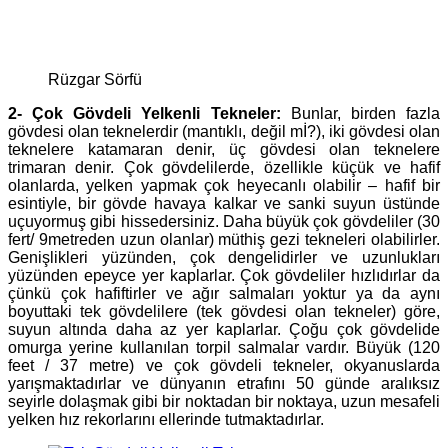
Rüzgar Sörfü
2- Çok Gövdeli Yelkenli Tekneler:
Bunlar, birden fazla
gövdesi olan teknelerdir (mantıklı, değil mİ?), iki gövdesi olan
teknelere katamaran denir, üç gövdesi olan teknelere
trimaran denir. Çok gövdelilerde, özellikle küçük ve hafif
olanlarda, yelken yapmak çok heyecanlı olabilir – hafif bir
esintiyle, bir gövde havaya kalkar ve sanki suyun üstünde
uçuyormuş gibi hissedersiniz. Daha büyük çok gövdeliler (30
fert/ 9metreden uzun olanlar) müthiş gezi tekneleri olabilirler.
Genişlikleri yüzünden, çok dengelidirler ve uzunlukları
yüzünden epeyce yer kaplarlar. Çok gövdeliler hızlıdırlar da
çünkü çok hafiftirler ve ağır salmaları yoktur ya da aynı
boyuttaki tek gövdelilere (tek gövdesi olan tekneler) göre,
suyun altında daha az yer kaplarlar. Çoğu çok gövdelide
omurga yerine kullanılan torpil salmalar vardır. Büyük (120
feet / 37 metre) ve çok gövdeli tekneler, okyanuslarda
yarışmaktadırlar ve dünyanın etrafını 50 günde aralıksız
seyirle dolaşmak gibi bir noktadan bir noktaya, uzun mesafeli
yelken hız rekorlarını ellerinde tutmaktadırlar.