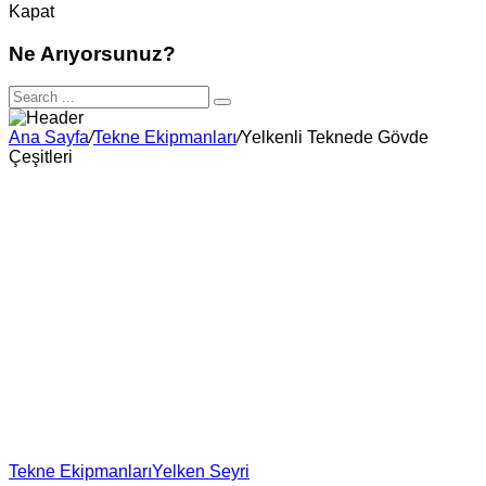
Kapat
Ne Arıyorsunuz?
Ana Sayfa
/
Tekne Ekipmanları
/
Yelkenli Teknede Gövde
Çeşitleri
Tekne Ekipmanları
Yelken Seyri