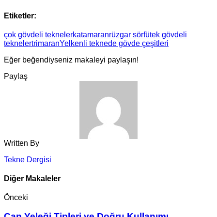
Etiketler:
çok gövdeli tekneler
katamaran
rüzgar sörfü
tek gövdeli
tekneler
trimaran
Yelkenli teknede gövde çeşitleri
Eğer beğendiyseniz makaleyi paylaşın!
Paylaş
Written By
Tekne Dergisi
Diğer Makaleler
Önceki
Can Yeleği Tipleri ve Doğru Kullanımı