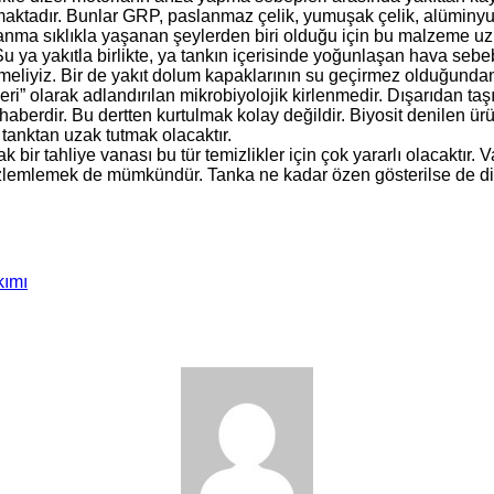
nmaktadır. Bunlar GRP, paslanmaz çelik, yumuşak çelik, alüminyum
nma sıklıkla yaşanan şeylerden biri olduğu için bu malzeme uzun
u ya yakıtla birlikte, ya tankın içerisinde yoğunlaşan hava sebeb
meliyiz. Bir de yakıt dolum kapaklarının su geçirmez olduğunda
ri” olarak adlandırılan mikrobiyolojik kirlenmedir. Dışarıdan taşı
aberdir. Bu dertten kurtulmak kolay değildir. Biyosit denilen ürü
tanktan uzak tutmak olacaktır.
r tahliye vanası bu tür temizlikler için çok yararlı olacaktır. Va
gözlemlemek de mümkündür. Tanka ne kadar özen gösterilse de dize
kımı