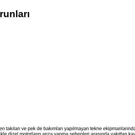
runları
ken takılan ve pek de bakımları yapılmayan tekne ekipmanlarında
llikle dizel motorların arıza yapma sebepleri arasında yakıttan 