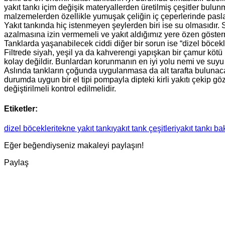
yakıt tankı içim değişik materyallerden üretilmiş çeşitler bulu
malzemelerden özellikle yumuşak çeliğin iç çeperlerinde pasla
Yakıt tankında hiç istenmeyen şeylerden biri ise su olmasıdır. S
azalmasına izin vermemeli ve yakıt aldığımız yere özen göster
Tanklarda yaşanabilecek ciddi diğer bir sorun ise “dizel böcekle
Filtrede siyah, yeşil ya da kahverengi yapışkan bir çamur kötü h
kolay değildir. Bunlardan korunmanın en iyi yolu nemi ve suyu 
Aslında tankların çoğunda uygulanmasa da alt tarafta bulunacak bi
durumda uygun bir el tipi pompayla dipteki kirli yakıtı çekip 
değiştirilmeli kontrol edilmelidir.
Etiketler:
dizel böcekleri
tekne yakıt tankı
yakıt tank çeşitleri
yakıt tankı ba
Eğer beğendiyseniz makaleyi paylaşın!
Paylaş