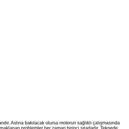
ndır. Aslına bakılacak olursa motorun sağlıklı çalışmasında
kaynaklanan problemler her zaman birinci sıradadır. Teknede