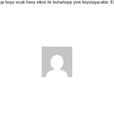
olup boya sıcak hava etkisi ile buharlaşıp yine koyulaşacaktır