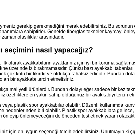
ymeniz gerekip gerekmediğini merak edebilirsiniz. Bu sorunun
nanımlara sahiptirler. Genelde fiberglas tekneler kaymayı önley
 zaman olasılıklar arasındadır.
ı seçimini nasıl yapacağız?
 İlk olarak ayakkabıların ayaklarınız için iyi bir koruma sağlama
tekne üzerinde iz bırakmamasıdır. Çünkü bazı ayakkabı tabanları s
k çok kötü bir fikirdir ve oldukça rahatsız edicidir. Bundan dola
 olan bir ayakkabı tercih etmelisiniz.
dukça maliyetli ürünlerdir. Bundan dolayı eğer sadece bir kez te
z özelliklere en yakın sahip olduğunuz bir ayakkabıyı tercih etmek
eya plastik spor ayakkabılar olabilir. Düzenli kullanımda kanva
 nedenlerinden biri olabilir. Plastik spor ayakkabılara gelince,
ı önleyip önlemeyeceğini de önceden test etmek yararlı olacaktı
niz için en uygun seçeneği tercih edebilirsiniz. Unutmayın ki çıp