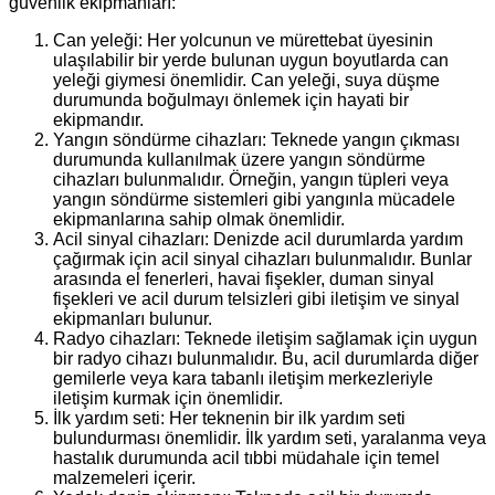
güvenlik ekipmanları:
Can yeleği: Her yolcunun ve mürettebat üyesinin
ulaşılabilir bir yerde bulunan uygun boyutlarda can
yeleği giymesi önemlidir. Can yeleği, suya düşme
durumunda boğulmayı önlemek için hayati bir
ekipmandır.
Yangın söndürme cihazları: Teknede yangın çıkması
durumunda kullanılmak üzere yangın söndürme
cihazları bulunmalıdır. Örneğin, yangın tüpleri veya
yangın söndürme sistemleri gibi yangınla mücadele
ekipmanlarına sahip olmak önemlidir.
Acil sinyal cihazları: Denizde acil durumlarda yardım
çağırmak için acil sinyal cihazları bulunmalıdır. Bunlar
arasında el fenerleri, havai fişekler, duman sinyal
fişekleri ve acil durum telsizleri gibi iletişim ve sinyal
ekipmanları bulunur.
Radyo cihazları: Teknede iletişim sağlamak için uygun
bir radyo cihazı bulunmalıdır. Bu, acil durumlarda diğer
gemilerle veya kara tabanlı iletişim merkezleriyle
iletişim kurmak için önemlidir.
İlk yardım seti: Her teknenin bir ilk yardım seti
bulundurması önemlidir. İlk yardım seti, yaralanma veya
hastalık durumunda acil tıbbi müdahale için temel
malzemeleri içerir.