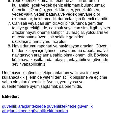
Yedek deniz ekipmanı: Teknede acil bir durumda
kullanılabilecek yedek deniz ekipmanı bulundurmak
önemlidir. Örneğin, yedek kürekler, yedek dümen,
yedek yakıt, yedek batarya ve yedek pervane gibi
ekipmanlar, beklenmedik durumlar için önemli olabilir.
Can salı veya can simidi: Acil bir durumda gemiden
tahliye gerektiğinde, can salı veya can simidi gibi yüzer
araçlar hayati öneme sahiptir. Bu araçlar, yolcuların ve
mürettebatın güvenli bir şekilde gemiden
uzaklaşmalarına yardımcı olur.
Hava durumu raporları ve navigasyon araçları: Güvenli
bir deniz seyri için güncel hava durumu raporlarına ve
navigasyon araçlarına sahip olmak önemlidir. Böylece
kötü hava koşullarında rotayı planlayabilir ve güvende
seyir yapabilirsiniz.
Unutmayın ki güvenlik ekipmanlarının yanı sıra tekneyi
kullanacak kişilerin de yeterli denizcilik bilgisine ve eğitime
sahip olmaları önemlidir. Ayrıca, yerel yasa ve
düzenlemelere uyum sağlamak da önemlidir.
Etiketler:
güvenlik araçları
teknede güvenlik
teknede güvenlik
araçları
teknede güvenlik ekipmanları