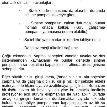
otomatik olmasının avantajları:
·
Siz teknede olmasanız da olası bir durumda
sintine pompası devreye girer.
·
Sintine pompasını çalışır durumda unutma
ihtimali ortada kalkar. (Kuru çalıştırma
pompanın yanmasına neden olabilir.)
·
Su tehlike yaratmadan tekneden tahliye edilir.
·
Daha az enerji tüketimi sağlanır.
Çoğu teknede su yapma sebepleri vanalar, tuvalet ve duş
sistemlerinden kaynaklanır ve bunlar genelde sintine
pompasının su boşaltma kapasitesinin altında bir su girişine
sebep olurlar.
Eğer büyük bir su girişi varsa, (örneğin bir su altı objesine
çarpma ya da çatışma gibi) su girişi hızlı bir şekilde eldeki
materyallerle tıkanmaya ve azaltılmaya çalışılmalı. Bu bazen
bir tişört bazen bir havlu ya da yine bu amaçla üretilmiş
profesyonel acil durum ekipmanları ile yapılabilir. Burada
amaç su girişini tamamen durdurmaktan ziyade teknede
bulunan su tahliye pompalarının kapasitesinden az bir su