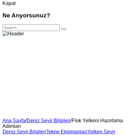
Kapat
Ne Arıyorsunuz?
Ana Sayfa
/
Deniz Seyir Bilgileri
/
Flok Yelkeni Hazırlama
Adımları
Deniz Seyir Bilgileri
Tekne Ekipmanları
Yelken Seyri