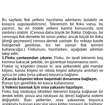
Bu sayfada flok yelkeni hazırlama adımlarını bulabilir ve
kolayca uygulayabilirsiniz. Teknenizin bir floku varsa, bu
yazımız, bu en öndeki yelkeni basma konusunda size
yardımcı olabilir. (Cenova daha büyük bir floktur. Doğrusu, bir
cenovaya flok demekte bir sorun yoktur, ancak küçük bir floka
[direği geçmeyen] cenova demek yanlıştır. Bu noktayı basite
İndirgemek gerekirse, biz her zaman flok terimini
kullanacağız.) Flokunuzu hazırlarken, aşağıdaki adımları
takip edin:
1.Floku çantasından çıkarın.
Floku, ön tarafı teknenin baş
kısmına bakacak şekilde, ön güverteye boylamasına serin.
Floklar üç köşeden (neyse ki, ana yelkendeki gibi mandar
köşesi, karula köşesi ve ıskota köşesi adlarıyla anılırlar) ve
ayrıca ön yaka (orsa yakası) boyunca bağlanır.
2.Karula köşesini tekne başındaki donanıma bağlayın.
Bunun İçin genellikle bir kanca kullanırsınız.
3.Yelkeni basmak İçin orsa yakasını hazırlayın.
Floku baş istralyaya (direkten teknenin başına bağlanan bir
destek telidir, pruva ana istralyası da denir) bağlama sistemi
değişebilir. Bazı yelkenler, orsa yakasında boyunca
aralıklarla bulunan kancalar veya kilitler (ıspavio) ile bağlanır.