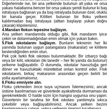
Diğerlerinde ise, bir ana yelkende bulunun alt yaka ve orsa
yakası halatlarına benzer bir orsa yakası şeridi bulunur ki baş
istralyaya bağlanan ya da baş istralyada bulunan özel, oluklu
bir kanala geçer. Kilitleri bulunan bir floku yelkeni
kaldırmadan baş istralyaya (alttan başlayıp yukarı doğru
çıkarak) klipslersiniz.
4.Mandarı flokun tepesine bağlayın.
Ana yelken mandarında olduğu gibi, flok mandarım iyice
çekin ve dolanmadığından emin olmak için yukarı bakın.
5.Flok ıskotalarını bağlayın.
Bunların teknenin her İki
yanında bulunan uygun palangalara (makaralar) ve kilitlere
beslendiğinden emin olun.
Pek çok farklı flok ıskotası bulunmaktadır. Bir izbarço bağı
veya bir kilit, ıskotaları (iki tanedir – her İki yanda da bulunur)
yelkene bağlayabilir. O durumda, ıskotalar havuzluğa geri
döner ve havuzluktaki mürettebat onları kontrol eder. Flok
ıskotalarım, birkaç makaranın arasından geçen belirli bir
yolla ayarlamalısınız.
6.Floku emniyete alın.
Floku çekmeden önce suya uçmasını İstemezsiniz, ancak
üstüne basılmaması ve güvertede ayakaltında durmaması da
gerekmektedir. O halde sizin İçin hangisi uygunsa onu yapın:
Güvertenin bir tarafına bir flok ıskotası yardımıyla sıkıca
çekebilir veya bağlayabilirsiniz. Ancak yelken bezini
kırıştırmamaya çalışın, yoksa yelkenin ömrünü kısaltırsınız.