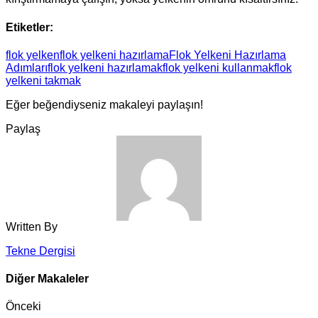
Etiketler:
flok yelken
flok yelkeni hazırlama
Flok Yelkeni Hazırlama
Adımları
flok yelkeni hazırlamak
flok yelkeni kullanmak
flok
yelkeni takmak
Eğer beğendiyseniz makaleyi paylaşın!
Paylaş
Written By
Tekne Dergisi
Diğer Makaleler
Önceki