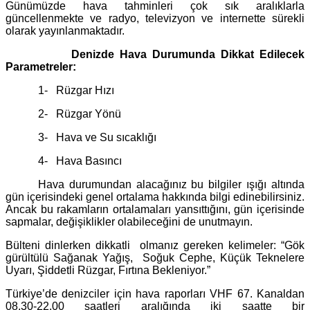
Günümüzde hava tahminleri çok sık aralıklarla
güncellenmekte ve radyo, televizyon ve internette sürekli
olarak yayınlanmaktadır.
Denizde Hava Durumunda Dikkat Edilecek
Parametreler:
1-
Rüzgar Hızı
2-
Rüzgar Yönü
3-
Hava ve Su sıcaklığı
4-
Hava Basıncı
Hava durumundan alacağınız bu bilgiler ışığı altında
gün içerisindeki genel ortalama hakkında bilgi edinebilirsiniz.
Ancak bu rakamların ortalamaları yansıttığını, gün içerisinde
sapmalar, değişiklikler olabileceğini de unutmayın.
Bülteni dinlerken dikkatli
olmanız gereken kelimeler: “Gök
gürültülü Sağanak Yağış,
Soğuk Cephe, Küçük Teknelere
Uyarı, Şiddetli Rüzgar, Fırtına Bekleniyor.”
Türkiye’de denizciler için hava raporları VHF 67. Kanaldan
08.30-22.00 saatleri aralığında iki saatte bir