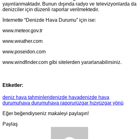
yayınlanmaktadır. Bunun dışında radyo ve televizyonlarda da
denizciler için düzenli raporlar verilmektedir.
İnternette “Denizde Hava Durumu” için ise:
www.meteor.gov.tr
www.weather.com
www.poseidon.com
www.windfinder.com gibi sitelerden yararlanabilirsiniz.
Etiketler:
deniz hava tahminleri
denizde hava
denizde hava
durumu
hava durumu
hava raporu
rüzgar hızı
rüzgar yönü
Eğer beğendiyseniz makaleyi paylaşın!
Paylaş