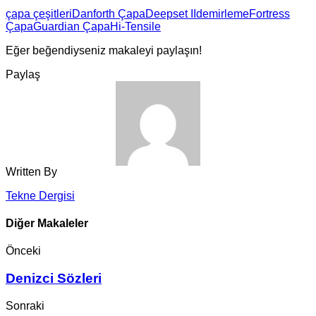
çapa çeşitleri
Danforth Çapa
Deepset II
demirleme
Fortress
Çapa
Guardian Çapa
Hi-Tensile
Eğer beğendiyseniz makaleyi paylaşın!
Paylaş
Written By
Tekne Dergisi
Diğer Makaleler
Önceki
Denizci Sözleri
Sonraki